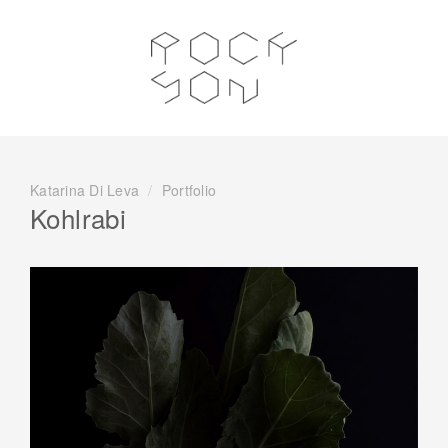
Katarina Di Leva
/
Portfolio
Kohlrabi